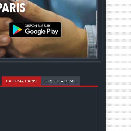
LA FPMA PARIS
PREDICATIONS
QUI SOMMES-NOUS ?
La FPMA Paris est une des 39
paroisses de la FPMA France
STRUCTURE ET