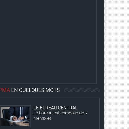
ORGANISATION
L’organisation interne de la
FPMA-Paris est la suivante :
BUREAU PAROISSIAL
Le bureau est composé de 8
membres
LES DIACRES
Les 40 diacres élus
dernièrement
PMA
EN QUELQUES MOTS
LE BUREAU CENTRAL
Le bureau est composé de 7
membres